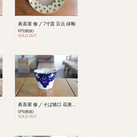
青
眞喜屋 修 / 7寸皿 豆点 緑釉
0円(税抜)
SOLD OUT
鉄釉
眞喜屋 修 / そば猪口 花唐草 青
0円(税抜)
SOLD OUT