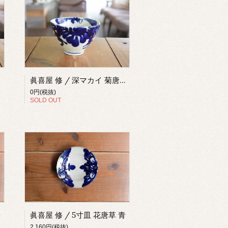
眞喜屋 修 / 深マカイ 菊唐草 青
0円(税抜)
SOLD OUT
青
眞喜屋 修 / 5寸皿 花唐草 青
2,160円(税抜)