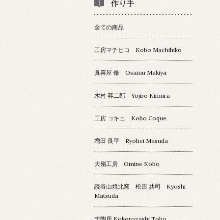
作り手
全ての商品
工房マチヒコ Kobo Machihiko
眞喜屋 修 Osamu Makiya
木村 容二郎 Yojiro Kimura
工房 コキュ Kobo Coque
増田 良平 Ryohei Masuda
大嶺工房 Omine Kobo
読谷山焼北窯 松田 共司 Kyoshi
Matsuda
志陶房 Kokorozashi Tobo