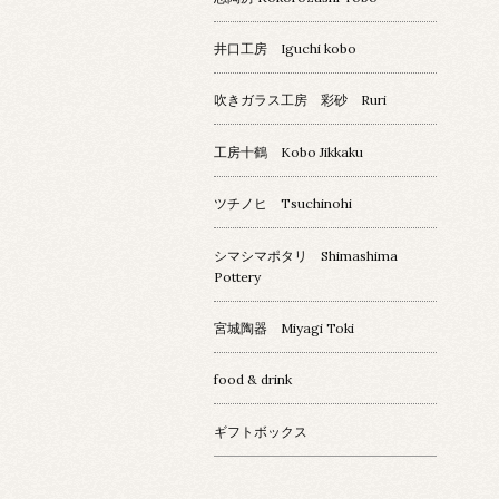
井口工房 Iguchi kobo
吹きガラス工房 彩砂 Ruri
工房十鶴 Kobo Jikkaku
ツチノヒ Tsuchinohi
シマシマポタリ Shimashima
Pottery
宮城陶器 Miyagi Toki
food & drink
ギフトボックス