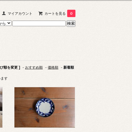
マイアカウント
カートを見る
0
並び順を変更 ]
-
おすすめ順
-
価格順
-
新着順
ています