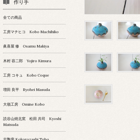
作り手
全ての商品
工房マチヒコ Kobo Machihiko
眞喜屋 修 Osamu Makiya
木村 容二郎 Yojiro Kimura
工房 コキュ Kobo Coque
増田 良平 Ryohei Masuda
大嶺工房 Omine Kobo
読谷山焼北窯 松田 共司 Kyoshi
Matsuda
志陶房 Kokorozashi Tobo