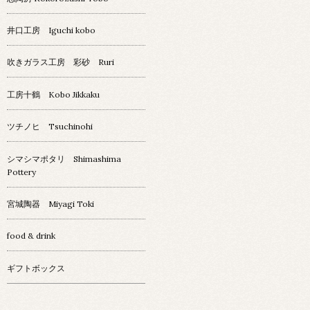
井口工房 Iguchi kobo
吹きガラス工房 彩砂 Ruri
工房十鶴 Kobo Jikkaku
ツチノヒ Tsuchinohi
シマシマポタリ Shimashima
Pottery
宮城陶器 Miyagi Toki
food & drink
ギフトボックス